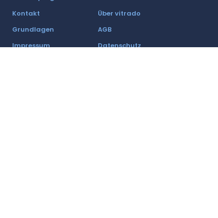
Kontakt
Über vitrado
Grundlagen
AGB
Impressum
Datenschutz
Partner werden
Ein Unternehmen der freenet Group