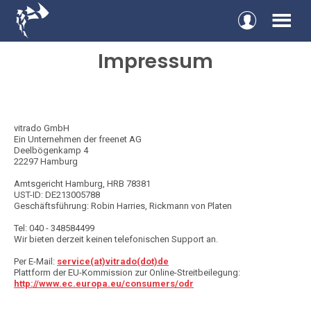
Login
Men
Impressum
vitrado GmbH
Ein Unternehmen der freenet AG
Deelbögenkamp 4
22297 Hamburg
Amtsgericht Hamburg, HRB 78381
UST-ID: DE213005788
Geschäftsführung: Robin Harries, Rickmann von Platen
Tel: 040 - 348584499
Wir bieten derzeit keinen telefonischen Support an.
Per E-Mail:
service(at)vitrado(dot)de
Plattform der EU-Kommission zur Online-Streitbeilegung:
http://www.ec.europa.eu/consumers/odr