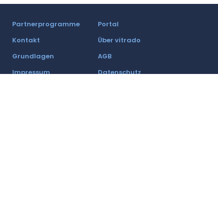
Partnerprogramme
Portal
Kontakt
Über vitrado
Grundlagen
AGB
Impressum
Datenschutz
Partner werden
Ein Unternehmen der freenet Group