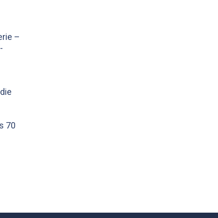
rie –
-
die
ns 70