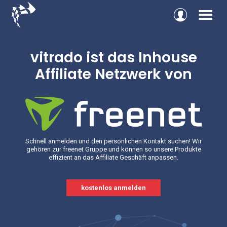
Login
Men
t
vitrado ist das Inhouse
V
e
Affiliate Netzwerk von
Wir verg
dich
hoch
te
unsere
Schnell anmelden und den persönlichen Kontakt suchen! Wir
gehören zur freenet Gruppe und können so unsere Produkte
effizient an das Affiliate Geschäft anpassen.
kostenlos anmelden